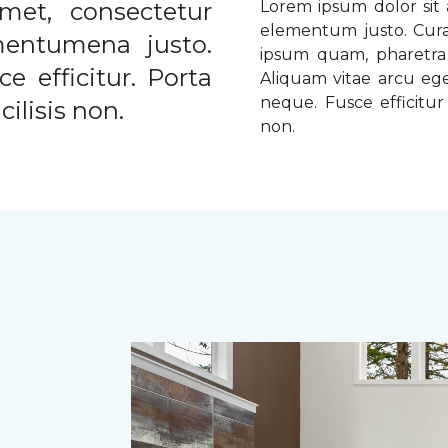
met, consectetur
Lorem ipsum dolor sit a
elementum justo. Curabi
ementumena justo.
ipsum quam, pharetra u
e efficitur. Porta
Aliquam vitae arcu ege
neque. Fusce efficitur 
ilisis non.
non.