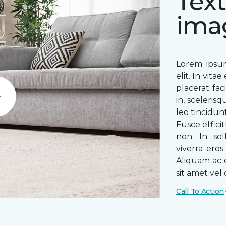
Text
ima
Lorem ipsum
elit. In vit
placerat fac
in, sceleris
Play
leo tincidun
Fusce efficit
non. In sol
viverra ero
Aliquam ac o
sit amet vel o
Call To Action