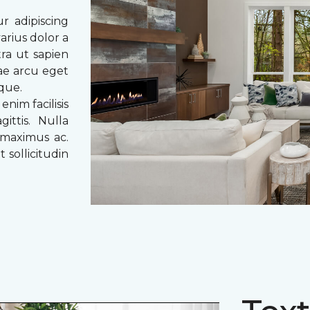
r adipiscing
arius dolor a
tra ut sapien
tae arcu eget
eque.
enim facilisis
ittis. Nulla
 maximus ac.
 sollicitudin